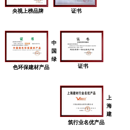
央视上榜品牌
证书
中
国
绿
证书
色环保建材产品
上
海
建
筑行业名优产品