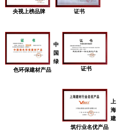
央视上榜品牌
证书
中
国
绿
证书
色环保建材产品
上
海
建
筑行业名优产品