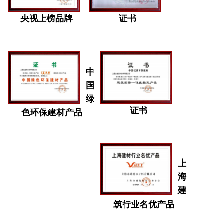
央视上榜品牌
证书
中
国
绿
证书
色环保建材产品
上
海
建
筑行业名优产品