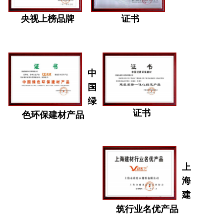
央视上榜品牌
证书
中
国
绿
证书
色环保建材产品
上
海
建
筑行业名优产品