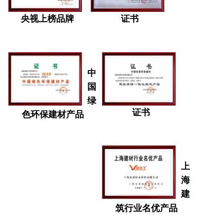
央视上榜品牌
证书
中
国
绿
证书
色环保建材产品
上
海
建
筑行业名优产品